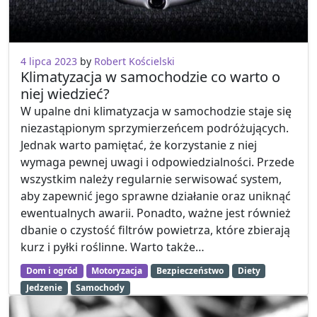
4 lipca 2023
by
Robert Kościelski
Klimatyzacja w samochodzie co warto o
niej wiedzieć?
W upalne dni klimatyzacja w samochodzie staje się
niezastąpionym sprzymierzeńcem podróżujących.
Jednak warto pamiętać, że korzystanie z niej
wymaga pewnej uwagi i odpowiedzialności. Przede
wszystkim należy regularnie serwisować system,
aby zapewnić jego sprawne działanie oraz uniknąć
ewentualnych awarii. Ponadto, ważne jest również
dbanie o czystość filtrów powietrza, które zbierają
kurz i pyłki roślinne. Warto także…
Dom i ogród
Motoryzacja
Bezpieczeństwo
Diety
Jedzenie
Samochody