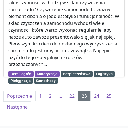
Jakie czynności wchodzą w skład czyszczenia
samochodu? Czyszczenie samochodu to ważny
element dbania o jego estetykę i funkcjonalność. W
skład czyszczenia samochodu wchodzi wiele
czynności, które warto wykonać regularnie, aby
nasze auto zawsze prezentowało się jak najlepiej.
Pierwszym krokiem do dokładnego wyczyszczenia
samochodu jest umycie go z zewnątrz. Najlepiej
użyć do tego specjalnych środków
przeznaczonych…
Dom i ogród
Motoryzacja
Bezpieczeństwo
Logistyka
Pielęgnacja
Samochody
Stronicowanie wpisów
Poprzednie
1
2
…
22
23
24
25
Następne