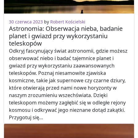
30 czerwca 2023
by
Robert Kościelski
Astronomia: Obserwacja nieba, badanie
planet i gwiazd przy wykorzystaniu
teleskopów
Odkryj fascynujący świat astronomii, gdzie możesz
obserwować niebo i badać tajemnice planet i
gwiazd przy wykorzystaniu zaawansowanych
teleskopów. Poznaj niesamowite zjawiska
kosmiczne, takie jak supernowe czy czarne dziury,
które otwierają przed nami nowe horyzonty w
naszym zrozumieniu wszechświata. Dzięki
teleskopom możemy zagłębić się w odległe rejony
kosmosu i odkrywać jego nieznane dotąd zakątki.
Przygotuj się…
Bez kategorii
Hobby
Bezpieczeństwo
Diety
Jedzenie
Rozwój osobisty