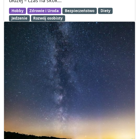
dłużej – czas na skok…
Hobby
Zdrowie i Uroda
Bezpieczeństwo
Diety
Jedzenie
Rozwój osobisty