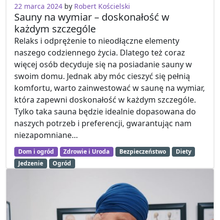
14 marca 2024
22 marca 2024
by
Robert Kościelski
Sauny na wymiar – doskonałość w
każdym szczególe
Relaks i odprężenie to nieodłączne elementy
naszego codziennego życia. Dlatego też coraz
więcej osób decyduje się na posiadanie sauny w
swoim domu. Jednak aby móc cieszyć się pełnią
komfortu, warto zainwestować w saunę na wymiar,
która zapewni doskonałość w każdym szczególe.
Tylko taka sauna będzie idealnie dopasowana do
naszych potrzeb i preferencji, gwarantując nam
niezapomniane…
Dom i ogród
Zdrowie i Uroda
Bezpieczeństwo
Diety
Jedzenie
Ogród