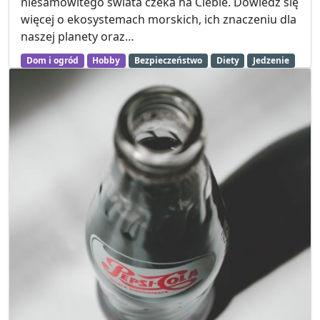
niesamowitego świata czeka na Ciebie. Dowiedz się
więcej o ekosystemach morskich, ich znaczeniu dla
naszej planety oraz…
Dom i ogród
Hobby
Bezpieczeństwo
Diety
Jedzenie
Roślinność