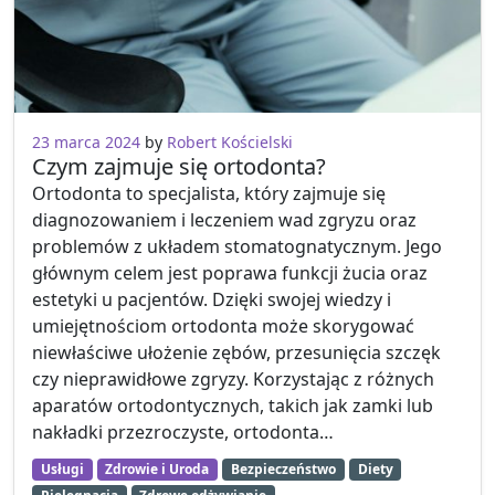
23 marca 2024
by
Robert Kościelski
Czym zajmuje się ortodonta?
Ortodonta to specjalista, który zajmuje się
diagnozowaniem i leczeniem wad zgryzu oraz
problemów z układem stomatognatycznym. Jego
głównym celem jest poprawa funkcji żucia oraz
estetyki u pacjentów. Dzięki swojej wiedzy i
umiejętnościom ortodonta może skorygować
niewłaściwe ułożenie zębów, przesunięcia szczęk
czy nieprawidłowe zgryzy. Korzystając z różnych
aparatów ortodontycznych, takich jak zamki lub
nakładki przezroczyste, ortodonta…
Usługi
Zdrowie i Uroda
Bezpieczeństwo
Diety