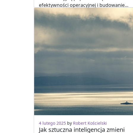
efektywności operacyjnej i budowanie…
Biznes
Finanse
Bezpieczeństwo
Logistyka
Promocja firmy
Reklama
4 lutego 2025
by
Robert Kościelski
Jak sztuczna inteligencja zmieni