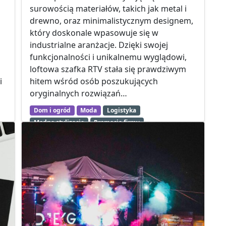
surowością materiałów, takich jak metal i
drewno, oraz minimalistycznym designem,
który doskonale wpasowuje się w
industrialne aranżacje. Dzięki swojej
funkcjonalności i unikalnemu wyglądowi,
loftowa szafka RTV stała się prawdziwym
i
hitem wśród osób poszukujących
oryginalnych rozwiązań…
Dom i ogród
Moda
Logistyka
Modne stylizacje
Promocja firmy
Urządzanie domu