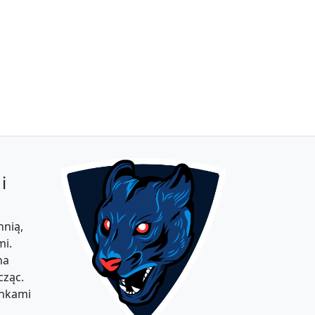
i
hnią,
mi.
na
cząc.
nkami