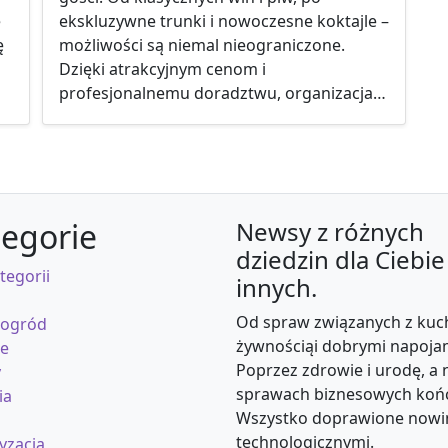
ę
ekskluzywne trunki i nowoczesne koktajle –
ę
możliwości są niemal nieograniczone.
Dzięki atrakcyjnym cenom i
profesjonalnemu doradztwu, organizacja…
egorie
Newsy z różnych
dziedzin dla Ciebie 
tegorii
innych.
Od spraw związanych z kuc
 ogród
żywnościąi dobrymi napoja
se
Poprzez zdrowie i urodę, a 
y
sprawach biznesowych koń
ia
Wszystko doprawione nowi
technologicznymi.
yzacja