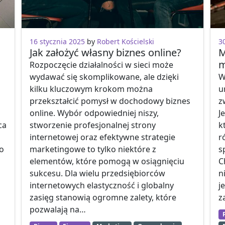
16 stycznia 2025
by
Robert Kościelski
3
Jak założyć własny biznes online?
M
m
Rozpoczęcie działalności w sieci może
wydawać się skomplikowane, ale dzięki
W
kilku kluczowym krokom można
u
przekształcić pomysł w dochodowy biznes
z
online. Wybór odpowiedniej niszy,
J
ca
stworzenie profesjonalnej strony
k
internetowej oraz efektywne strategie
r
o
marketingowe to tylko niektóre z
s
elementów, które pomogą w osiągnięciu
C
sukcesu. Dla wielu przedsiębiorców
n
internetowych elastyczność i globalny
j
zasięg stanowią ogromne zalety, które
z
pozwalają na…