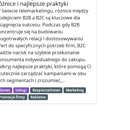
óżnice i najlepsze praktyki
 świecie telemarketingu, różnice między
odejściem B2B a B2C są kluczowe dla
siągnięcia sukcesu. Podczas gdy B2B
oncentruje się na budowaniu
ługotrwałych relacji i dostosowywaniu
fert do specyficznych potrzeb firm, B2C
ładzie nacisk na szybkie przekonanie
onsumenta indywidualnego do zakupu.
dkryj najlepsze praktyki, które pomogą Ci
kutecznie zarządzać kampaniami w obu
ych segmentach i zrozumieć,…
Biznes
Usługi
Bezpieczeństwo
Marketing
Promocja firmy
Reklama