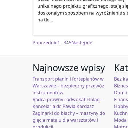
unikalnego projektu graficznego, stają si
doskonałym sposobem na wyróżnienie si
na tle…
Stronicowanie wpisów
Poprzednie
1
…
3
4
5
Następne
Najnowsze wpisy
Kat
Transport pianin i fortepianów w
Bez ka
Warszawie – bezpieczny przewóz
Biznes
instrumentów
Dom i
Radca prawny i adwokat Elbląg –
Finan
Kancelaria dr. Pawła Kardasz
Hobb
Zaginarki do blachy – maszyny do
Kuchn
gięcia metalu dla warsztatów i
Moda
produkcji
Motor