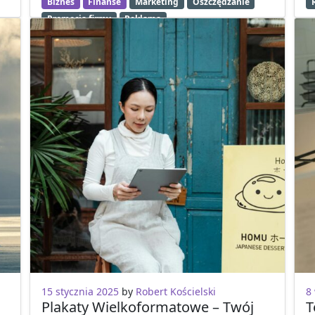
Biznes
Finanse
Marketing
Oszczędzanie
Promocja firmy
Reklama
15 stycznia 2025
by
Robert Kościelski
8
Plakaty Wielkoformatowe – Twój
T