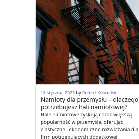
Pielęgnacja
Promocja firmy
Zdrowe odżywianie
18 stycznia 2025
by
Robert Kościelski
Namioty dla przemysłu – dlaczego
potrzebujesz hali namiotowej?
Hale namiotowe zyskują coraz większą
popularność w przemyśle, oferując
elastyczne i ekonomiczne rozwiązania dla
firm potrzebujących dodatkowej