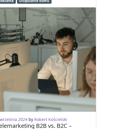
Reklama
Urządzanie domu
 września 2024
by
Robert Kościelski
elemarketing B2B vs. B2C –