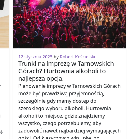
12 stycznia 2025
by
Robert Kościelski
Trunki na imprezę w Tarnowskich
Górach? Hurtownia alkoholi to
najlepsza opcja.
y
Planowanie imprezy w Tarnowskich Górach
może być prawdziwą przyjemnością,
szczególnie gdy mamy dostęp do
szerokiego wyboru alkoholi. Hurtownia
i
alkoholi to miejsce, gdzie znajdziemy
wszystko, czego potrzebujemy, aby
ą.
zadowolić nawet najbardziej wymagających
gości. Od klasycznych win i piw, po