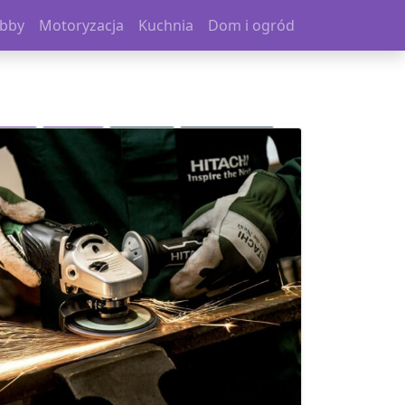
bby
Motoryzacja
Kuchnia
Dom i ogród
Biznes
Przemysł
Logistyka
Promocja firmy
Reklama
Rozrywka