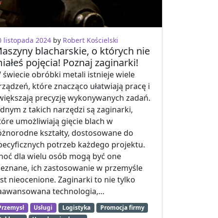
0 listopada 2024
by
Robert Kościelski
aszyny blacharskie, o których nie
iałeś pojęcia! Poznaj zaginarki!
 świecie obróbki metali istnieje wiele
rządzeń, które znacząco ułatwiają pracę i
większają precyzję wykonywanych zadań.
ednym z takich narzędzi są zaginarki,
tóre umożliwiają gięcie blach w
óżnorodne kształty, dostosowane do
pecyficznych potrzeb każdego projektu.
hoć dla wielu osób mogą być one
ieznane, ich zastosowanie w przemyśle
est nieocenione. Zaginarki to nie tylko
aawansowana technologia,…
Przemysł
Usługi
Logistyka
Promocja firmy