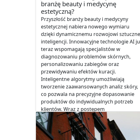
branżę beauty i medycynę
estetyczną?
Przyszłość branży beauty i medycyny
estetycznej nabiera nowego wymiaru
dzięki dynamicznemu rozwojowi sztuczne
inteligencji. Innowacyjne technologie AI j
teraz wspomagają specjalistów w
diagnozowaniu problemów skórnych,
personalizowaniu zabiegów oraz
przewidywaniu efektów kuracji.
Inteligentne algorytmy umożliwiają
tworzenie zaawansowanych analiz skóry,
co pozwala na precyzyjne dopasowanie
produktów do indywidualnych potrzeb
klientów. Wraz z postępem
technologicznym, sztuczna inteligencja
obiecuje…
Moda
Zdrowie i Uroda
Bezpieczeństwo