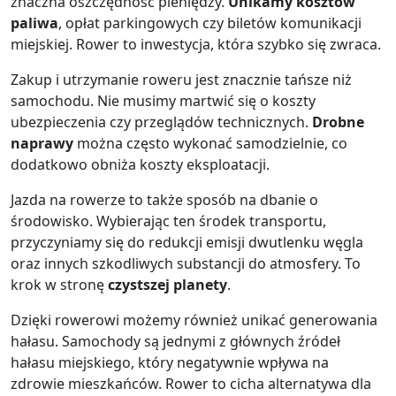
znaczna oszczędność pieniędzy.
Unikamy kosztów
paliwa
, opłat parkingowych czy biletów komunikacji
miejskiej. Rower to inwestycja, która szybko się zwraca.
Zakup i utrzymanie roweru jest znacznie tańsze niż
samochodu. Nie musimy martwić się o koszty
ubezpieczenia czy przeglądów technicznych.
Drobne
naprawy
można często wykonać samodzielnie, co
dodatkowo obniża koszty eksploatacji.
Jazda na rowerze to także sposób na dbanie o
środowisko. Wybierając ten środek transportu,
przyczyniamy się do redukcji emisji dwutlenku węgla
oraz innych szkodliwych substancji do atmosfery. To
krok w stronę
czystszej planety
.
Dzięki rowerowi możemy również unikać generowania
hałasu. Samochody są jednymi z głównych źródeł
hałasu miejskiego, który negatywnie wpływa na
zdrowie mieszkańców. Rower to cicha alternatywa dla