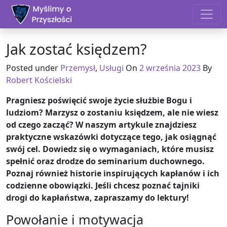
Skip to content
Jak zostać księdzem?
Posted under
Przemysł
,
Usługi
On
2 września 2023
By
Robert Kościelski
Pragniesz poświęcić swoje życie służbie Bogu i
ludziom? Marzysz o zostaniu księdzem, ale nie wiesz
od czego zacząć? W naszym artykule znajdziesz
praktyczne wskazówki dotyczące tego, jak osiągnąć
swój cel. Dowiedz się o wymaganiach, które musisz
spełnić oraz drodze do seminarium duchownego.
Poznaj również historie inspirujących kapłanów i ich
codzienne obowiązki. Jeśli chcesz poznać tajniki
drogi do kapłaństwa, zapraszamy do lektury!
Powołanie i motywacja