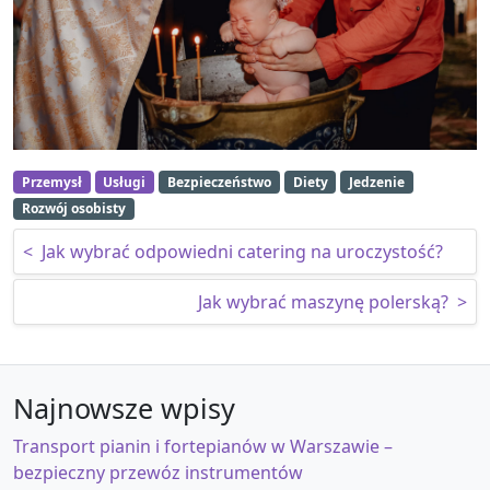
Przemysł
Usługi
Bezpieczeństwo
Diety
Jedzenie
Rozwój osobisty
Nawigacja wpisu
<
Jak wybrać odpowiedni catering na uroczystość?
Jak wybrać maszynę polerską?
>
Najnowsze wpisy
Transport pianin i fortepianów w Warszawie –
bezpieczny przewóz instrumentów