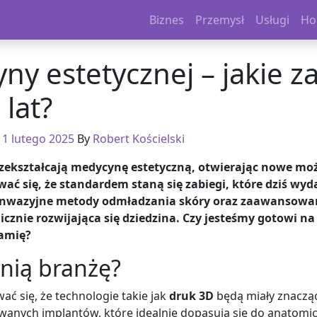
Biznes
Przemysł
Usługi
Ho
ny estetycznej – jakie z
lat?
n
1 lutego 2025
By
Robert Kościelski
ekształcają medycynę estetyczną, otwierając nowe możl
ć się, że standardem staną się zabiegi, które dziś wydaj
inwazyjne metody odmładzania skóry oraz zaawansowane
znie rozwijająca się dziedzina. Czy jesteśmy gotowi na 
amię?
enią branżę?
 się, że technologie takie jak
druk 3D
będą miały znacząc
anych implantów, które idealnie dopasują się do anatomic