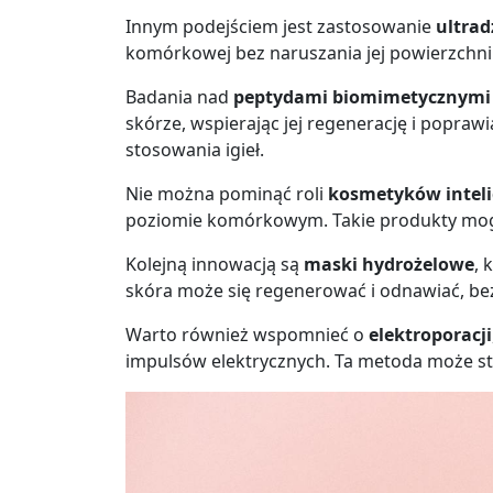
Innym podejściem jest zastosowanie
ultra
komórkowej bez naruszania jej powierzchni.
Badania nad
peptydami biomimetycznymi
skórze, wspierając jej regenerację i popraw
stosowania igieł.
Nie można pominąć roli
kosmetyków intel
poziomie komórkowym. Takie produkty mogą
Kolejną innowacją są
maski hydrożelowe
, 
skóra może się regenerować i odnawiać, bez
Warto również wspomnieć o
elektroporacji
impulsów elektrycznych. Ta metoda może sta