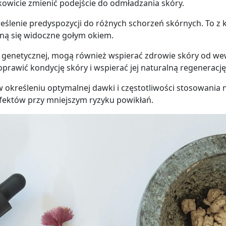
łkowicie zmienić podejście do odmładzania skóry.
eślenie predyspozycji do różnych schorzeń skórnych. To z k
ną się widoczne gołym okiem.
ie genetycznej, mogą również wspierać zdrowie skóry od w
awić kondycję skóry i wspierać jej naturalną regenerację
określeniu optymalnej dawki i częstotliwości stosowania n
efektów przy mniejszym ryzyku powikłań.