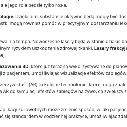
ale jego rola będzie tylko rosła.
ologie
. Dzięki nim, substancje aktywne będą mogły być do
stki mogą również pomóc w precyzyjnym dostarczaniu lekó
zwalnia tempa. Nowoczesne lasery będą w stanie działać bar
alnym ryzykiem uszkodzenia zdrowej tkanki.
Lasery frakcyj
ej.
razowania 3D
, które już teraz są wykorzystywane do plan
i z pacjentem, umożliwiając wizualizację efektów zabiegów
rzeczywistość (AR) to kolejne technologie, które mogą znal
 a AR do symulacji efektów zabiegów na żywo, co zwiększ
 aplikacji zdrowotnych może zmienić sposób, w jaki pacjenc
tać się standardem w codziennej praktyce, umożliwiając zd