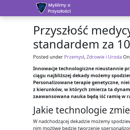
Skip to content
Przyszłość medycy
standardem za 10 
Posted under
Przemysł
,
Zdrowie i Uroda
O
Innowacje technologiczne nieustannie prz
ciągu najbliższej dekady możemy spodziewa
Personalizowane terapie genetyczne, nie
z kierunków, w których zmierza ta dynamic
zaawansowana nauka będą iść ramię w r
Jakie technologie zmi
W nadchodzącej dekadzie możemy spodziewać
nim możliwe będzie tworzenie spersonalizow