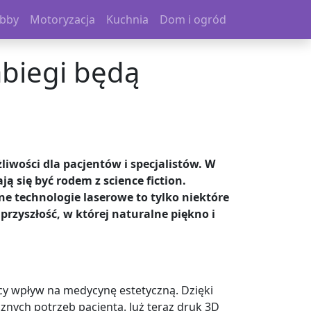
bby
Motoryzacja
Kuchnia
Dom i ogród
abiegi będą
iwości dla pacjentów i specjalistów. W
ą się być rodem z science fiction.
 technologie laserowe to tylko niektóre
przyszłość, w której naturalne piękno i
y wpływ na medycynę estetyczną. Dzięki
znych potrzeb pacjenta. Już teraz druk 3D