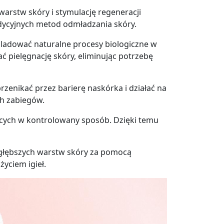
warstw skóry i stymulację regeneracji
adycyjnych metod odmładzania skóry.
śladować naturalne procesy biologiczne w
ć pielęgnację skóry, eliminując potrzebę
enikać przez barierę naskórka i działać na
h zabiegów.
jących w kontrolowany sposób. Dzięki temu
 głębszych warstw skóry za pomocą
yciem igieł.