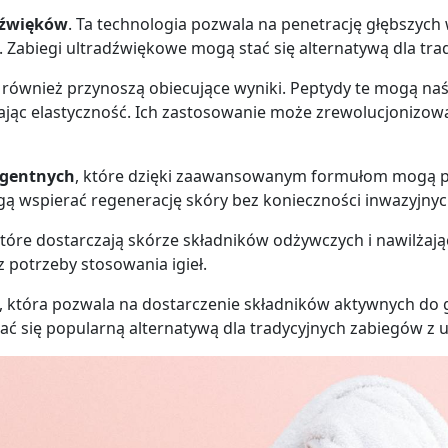
dźwięków
. Ta technologia pozwala na penetrację głębszych 
 Zabiegi ultradźwiękowe mogą stać się alternatywą dla tr
również przynoszą obiecujące wyniki. Peptydy te mogą na
iając elastyczność. Ich zastosowanie może zrewolucjonizowa
igentnych
, które dzięki zaawansowanym formułom mogą prz
 wspierać regenerację skóry bez konieczności inwazyjnyc
które dostarczają skórze składników odżywczych i nawilża
 potrzeby stosowania igieł.
, która pozwala na dostarczenie składników aktywnych do
ć się popularną alternatywą dla tradycyjnych zabiegów z uż