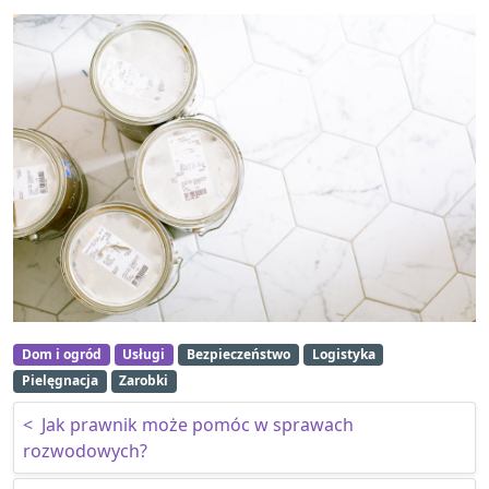
Dom i ogród
Usługi
Bezpieczeństwo
Logistyka
Pielęgnacja
Zarobki
Nawigacja wpisu
<
Jak prawnik może pomóc w sprawach
rozwodowych?