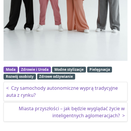
Moda
Zdrowie i Uroda
Modne stylizacje
Pielęgnacja
Rozwój osobisty
Zdrowe odżywianie
Nawigacja wpisu
<
Czy samochody autonomiczne wyprą tradycyjne
auta z rynku?
Miasta przyszłości – jak będzie wyglądać życie w
inteligentnych aglomeracjach?
>